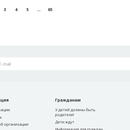
3
4
5
...
65
ация
Гражданам
зации
У детей должны быть
родители!
ь
Дети ждут
об организации
Информация для граждан,