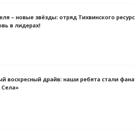
еля – новые звёзды: отряд Тихвинского ресур
овь в лидерах!
й воскресный драйв: наши ребята стали фан
 Села»