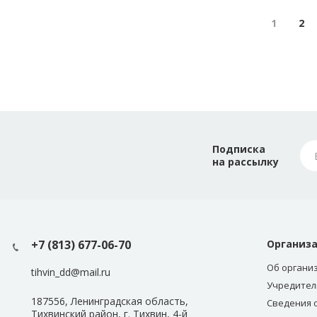
1
2
Подписка
на рассылку
+7 (813) 677-06-70
Организ
Об органи
tihvin_dd@mail.ru
Учредител
187556, Ленинградская область,
Сведения 
Тихвинский район, г. Тихвин, 4-й