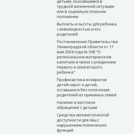
детьми, оказавшимся в
трудной жизненной ситуации
или в социально опасном
положении
Выплаты и льготы для ребенка
с инвалидностью и его
родителей
Постановление Правительства
Ленинградской области от 17
мая 2024 года № 308 "О
региональном материнском
капитале в связи с рождением
первого и (или) второго
ребенка"
Профилактика возвратов
детей-сирот и детей,
оставшихся без попечения
родителей из приемных семей
Насилие и жестокое
обращение с детьми
Средства лингвистической
доступности для лиц с
нарушением психических
функций