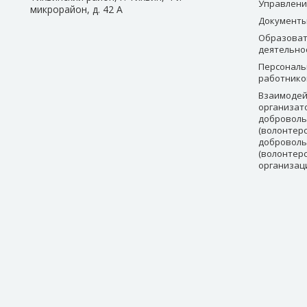
Управлени
микрорайон, д. 42 А
Документ
Образоват
деятельно
Персональ
работнико
Взаимодей
организат
доброволь
(волонтерс
доброволь
(волонтер
организац