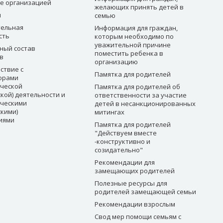
е организацией
желающих принять детей в
ы
семью
ельная
Информация для граждан,
сть
которым необходимо по
уважительной причине
ный состав
поместить ребенка в
в
организацию
ствие с
Памятка для родителей
орами
ческой
Памятка для родителей об
кой) деятельности и
ответственности за участие
ческими
детей в несанкционированных
скими)
митингах
иями
Памятка для родителей
"Действуем вместе
-конструктивно и
созидательно"
Рекомендации для
замещающих родителей
Полезные ресурсы для
родителей замещающей семьи
Рекомендации взрослым
Свод мер помощи семьям с