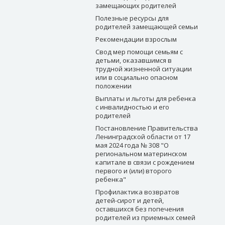
замещающих родителей
Полезные ресурсы для
родителей замещающей семьи
Рекомендации взрослым
Свод мер помощи семьям с
детьми, оказавшимся в
трудной жизненной ситуации
или в социально опасном
положении
Выплаты и льготы для ребенка
с инвалидностью и его
родителей
Постановление Правительства
Ленинградской области от 17
мая 2024 года № 308 "О
региональном материнском
капитале в связи с рождением
первого и (или) второго
ребенка"
Профилактика возвратов
детей-сирот и детей,
оставшихся без попечения
родителей из приемных семей