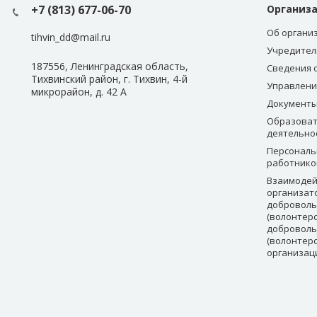
+7 (813) 677-06-70
Организ
Об органи
tihvin_dd@mail.ru
Учредител
187556, Ленинградская область,
Сведения 
Тихвинский район, г. Тихвин, 4-й
Управлени
микрорайон, д. 42 А
Документ
Образоват
деятельно
Персональ
работнико
Взаимодей
организат
доброволь
(волонтерс
доброволь
(волонтер
организац