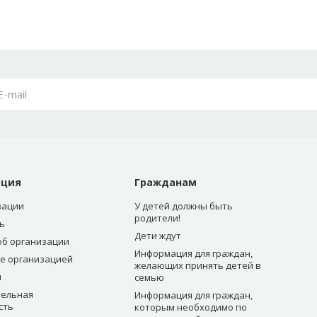
ация
Гражданам
зации
У детей должны быть
родители!
ь
Дети ждут
об организации
Информация для граждан,
е организацией
желающих принять детей в
ы
семью
ельная
Информация для граждан,
сть
которым необходимо по