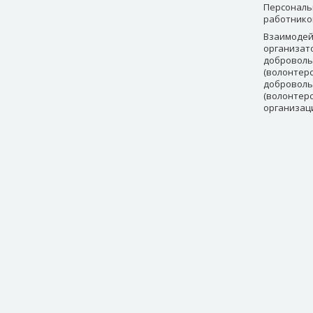
Персональ
работнико
Взаимодей
организат
доброволь
(волонтерс
доброволь
(волонтер
организац