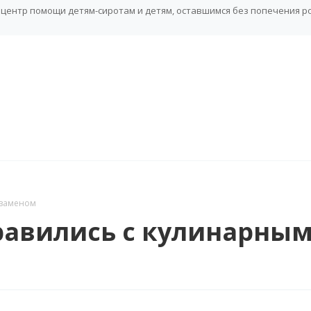
центр помощи детям-сиротам и детям, оставшимся без попечения р
кзаменом
равились с кулинарны