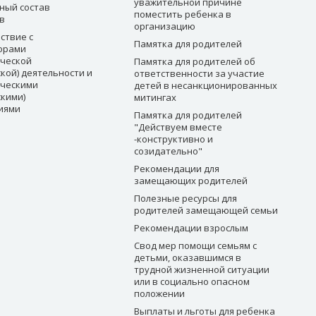
уважительной причине
ный состав
поместить ребенка в
в
организацию
ствие с
Памятка для родителей
орами
ческой
Памятка для родителей об
кой) деятельности и
ответственности за участие
ческими
детей в несанкционированных
скими)
митингах
иями
Памятка для родителей
"Действуем вместе
-конструктивно и
созидательно"
Рекомендации для
замещающих родителей
Полезные ресурсы для
родителей замещающей семьи
Рекомендации взрослым
Свод мер помощи семьям с
детьми, оказавшимся в
трудной жизненной ситуации
или в социально опасном
положении
Выплаты и льготы для ребенка