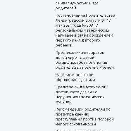
с инвалидностью и его
родителей
Постановление Правительства
Ленинградской области от 17
мая 2024 года № 308 "О
региональном материнском
капитале в связи с рождением
первого и (или) второго
ребенка"
Профилактика возвратов
детей-сирот и детей,
оставшихся без попечения
родителей из приемных семей
Насилие и жестокое
обращение с детьми
Средства лингвистической
доступности для лиц с
нарушением психических
функций
Рекомендации родителям по
предупреждению
преступлений против половой
неприкосновенности