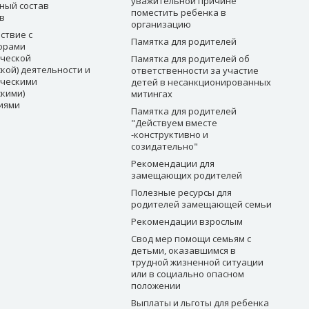
уважительной причине
ный состав
поместить ребенка в
в
организацию
ствие с
Памятка для родителей
орами
ческой
Памятка для родителей об
кой) деятельности и
ответственности за участие
ческими
детей в несанкционированных
скими)
митингах
иями
Памятка для родителей
"Действуем вместе
-конструктивно и
созидательно"
Рекомендации для
замещающих родителей
Полезные ресурсы для
родителей замещающей семьи
Рекомендации взрослым
Свод мер помощи семьям с
детьми, оказавшимся в
трудной жизненной ситуации
или в социально опасном
положении
Выплаты и льготы для ребенка