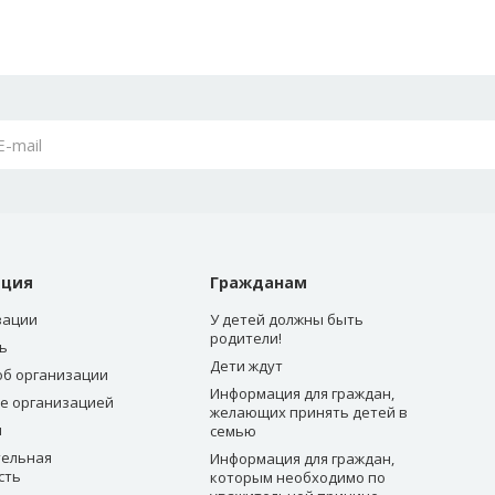
ация
Гражданам
зации
У детей должны быть
родители!
ь
Дети ждут
об организации
Информация для граждан,
е организацией
желающих принять детей в
ы
семью
ельная
Информация для граждан,
сть
которым необходимо по