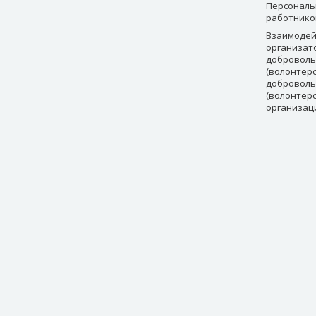
Персональ
работнико
Взаимодей
организат
доброволь
(волонтерс
доброволь
(волонтер
организац