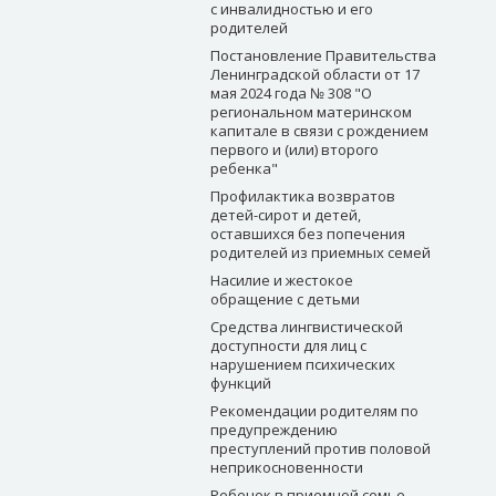
с инвалидностью и его
родителей
Постановление Правительства
Ленинградской области от 17
мая 2024 года № 308 "О
региональном материнском
капитале в связи с рождением
первого и (или) второго
ребенка"
Профилактика возвратов
детей-сирот и детей,
оставшихся без попечения
родителей из приемных семей
Насилие и жестокое
обращение с детьми
Средства лингвистической
доступности для лиц с
нарушением психических
функций
Рекомендации родителям по
предупреждению
преступлений против половой
неприкосновенности
Ребенок в приемной семье