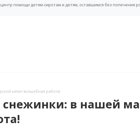
центр помощи детям-сиротам и детям, оставшимся без попечения р
ерской кипит волшебная работа!
 снежинки: в нашей м
та!