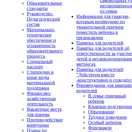
самовольных у
Образовательные
несовершеннол
стандарты
из семьи
Руководство.
Информация для граждан,
Педагогический
которым необходимо по
состав
уважительной причине
Материально-
поместить ребенка в
техническое
организацию
обеспечение и
Памятка для родителей
оснащенность
Памятка для родителей об
образовательного
ответственности за участие
процесса
детей в несанкционирова
Социальный
митингах
паспорт
Памятка для родителей
Стипендии и
"Действуем вместе
иные виды
-конструктивно и созидате
материальной
Рекомендации для замеща
поддержки
родителей
Финансово-
В семье приемный
хозяйственная
ребенок
деятельность
Кровные родственни
Вакантные места
Образование
для приема
Трудное поведение
Противодействие
Особый ребенок
коррупции
Форсмажор
Планы по