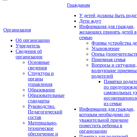
Гражданам
У детей должны быть роди
Дети ждут
Информация для граждан,
Организация
желающих принять детей в
семью
Об организации
Формы устройства де
Учредитель
Усыновление
Сведения об
Опека (попечительст
организации
Приемная семья
Основные
Вопросы и ситуации,
сведения
волнующие приемны
Структура и
родителей
органы
Памятки родит
управления
по предупрежд
Образование
самовольных у
Образовательные
несовершеннол
стандарты
из семьи
Руководство.
Информация для граждан,
Педагогический
которым необходимо по
состав
уважительной причине
Материально-
поместить ребенка в
техническое
организацию
обеспечение и
Памятка для родителей