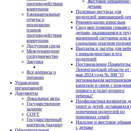
Жестокое обращение 
противодействию
детьми
коррупции
Полезные ресурсы для
Ежеквартальные
родителей замещающей се
отчеты о
Рекомендации взрослым
реализации
Свод мер помощи семьям с
планов
детьми, оказавшимся в тру
противодействия
жизненной ситуации или в
коррупции
социально опасном полож
Доступная среда
Выплаты и льготы для реб
Международное
с инвалидностью и его
сотрудничество
родителей
Закупки
Постановление Правительс
Ленинградской области от 
Все вопросы о
мая 2024 года № 308 "О
питании
региональном материнско
Управление
капитале в связи с рожден
организацией
первого и (или) второго
Документы
ребенка"
Локальные акты
Профилактика возвратов д
Государственное
сирот и детей, оставшихся 
задание
попечения родителей из
СОУТ
приемных семей
Государственный
Насилие и жестокое обращ
контроль (надзор)
с детьми
Образовательная