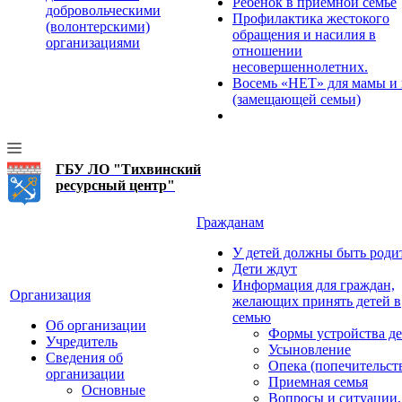
Ребенок в приемной семье
добровольческими
Профилактика жестокого
(волонтерскими)
обращения и насилия в
организациями
отношении
несовершеннолетних.
Восемь «НЕТ» для мамы и
(замещающей семьи)
ГБУ ЛО "Тихвинский
ресурсный центр"
Гражданам
У детей должны быть роди
Дети ждут
Информация для граждан,
Организация
желающих принять детей в
семью
Об организации
Формы устройства де
Учредитель
Усыновление
Сведения об
Опека (попечительст
организации
Приемная семья
Основные
Вопросы и ситуации,