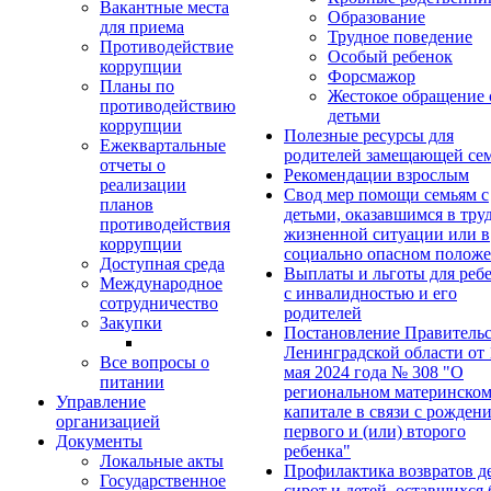
Вакантные места
Образование
для приема
Трудное поведение
Противодействие
Особый ребенок
коррупции
Форсмажор
Планы по
Жестокое обращение 
противодействию
детьми
коррупции
Полезные ресурсы для
Ежеквартальные
родителей замещающей се
отчеты о
Рекомендации взрослым
реализации
Свод мер помощи семьям с
планов
детьми, оказавшимся в тру
противодействия
жизненной ситуации или в
коррупции
социально опасном полож
Доступная среда
Выплаты и льготы для реб
Международное
с инвалидностью и его
сотрудничество
родителей
Закупки
Постановление Правительс
Ленинградской области от 
Все вопросы о
мая 2024 года № 308 "О
питании
региональном материнско
Управление
капитале в связи с рожден
организацией
первого и (или) второго
Документы
ребенка"
Локальные акты
Профилактика возвратов д
Государственное
сирот и детей, оставшихся 