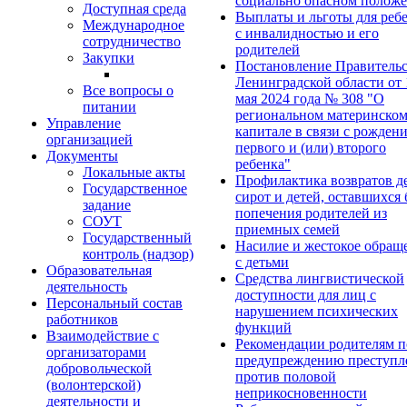
социально опасном полож
Доступная среда
Выплаты и льготы для реб
Международное
с инвалидностью и его
сотрудничество
родителей
Закупки
Постановление Правительс
Ленинградской области от 
Все вопросы о
мая 2024 года № 308 "О
питании
региональном материнско
Управление
капитале в связи с рожден
организацией
первого и (или) второго
Документы
ребенка"
Локальные акты
Профилактика возвратов д
Государственное
сирот и детей, оставшихся 
задание
попечения родителей из
СОУТ
приемных семей
Государственный
Насилие и жестокое обращ
контроль (надзор)
с детьми
Образовательная
Средства лингвистической
деятельность
доступности для лиц с
Персональный состав
нарушением психических
работников
функций
Взаимодействие с
Рекомендации родителям п
организаторами
предупреждению преступл
добровольческой
против половой
(волонтерской)
неприкосновенности
деятельности и