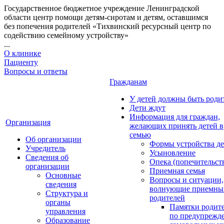
Государственное бюджетное учреждение Ленинградской
области центр помощи детям-сиротам и детям, оставшимся
без попечения родителей «Тихвинский ресурсный центр по
содействию семейному устройству»
...
О клинике
Пациенту
Вопросы и ответы
Гражданам
У детей должны быть роди
Дети ждут
Информация для граждан,
Организация
желающих принять детей в
семью
Об организации
Формы устройства де
Учредитель
Усыновление
Сведения об
Опека (попечительст
организации
Приемная семья
Основные
Вопросы и ситуации,
сведения
волнующие приемны
Структура и
родителей
органы
Памятки родит
управления
по предупрежд
Образование