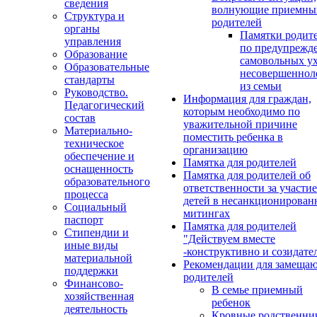
сведения
волнующие приемны
Структура и
родителей
органы
Памятки родит
управления
по предупрежд
Образование
самовольных у
Образовательные
несовершеннол
стандарты
из семьи
Руководство.
Информация для граждан,
Педагогический
которым необходимо по
состав
уважительной причине
Материально-
поместить ребенка в
техническое
организацию
обеспечение и
Памятка для родителей
оснащенность
Памятка для родителей об
образовательного
ответственности за участие
процесса
детей в несанкционирова
Социальный
митингах
паспорт
Памятка для родителей
Стипендии и
"Действуем вместе
иные виды
-конструктивно и созидате
материальной
Рекомендации для замеща
поддержки
родителей
Финансово-
В семье приемный
хозяйственная
ребенок
деятельность
Кровные родственни