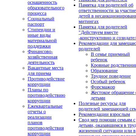
оснащенность
Памятка для родителей об
образовательного
ответственности за участие
процесса
детей в несанкционирова
Социальный
митингах
паспорт
Памятка для родителей
Стипендии и
"Действуем вместе
иные виды
-конструктивно и созидате
материальной
Рекомендации для замеща
поддержки
родителей
Финансово-
В семье приемный
хозяйственная
ребенок
деятельность
Кровные родственни
Вакантные места
Образование
для приема
Трудное поведение
Противодействие
Особый ребенок
коррупции
Форсмажор
Планы по
Жестокое обращение 
противодействию
детьми
коррупции
Полезные ресурсы для
Ежеквартальные
родителей замещающей се
отчеты о
Рекомендации взрослым
реализации
Свод мер помощи семьям с
планов
детьми, оказавшимся в тру
противодействия
жизненной ситуации или в
коррупции