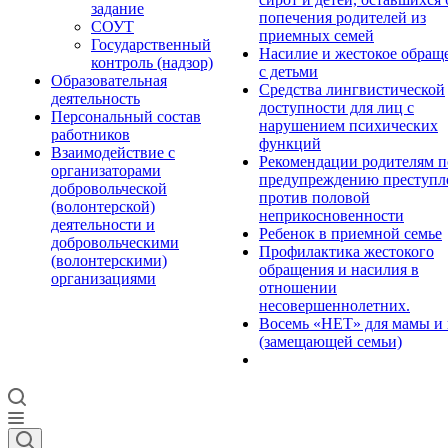
задание
попечения родителей из
СОУТ
приемных семей
Государственный
Насилие и жестокое обращ
контроль (надзор)
с детьми
Образовательная
Средства лингвистической
деятельность
доступности для лиц с
Персональный состав
нарушением психических
работников
функций
Взаимодействие с
Рекомендации родителям п
организаторами
предупреждению преступл
добровольческой
против половой
(волонтерской)
неприкосновенности
деятельности и
Ребенок в приемной семье
добровольческими
Профилактика жестокого
(волонтерскими)
обращения и насилия в
организациями
отношении
несовершеннолетних.
Восемь «НЕТ» для мамы и
(замещающей семьи)