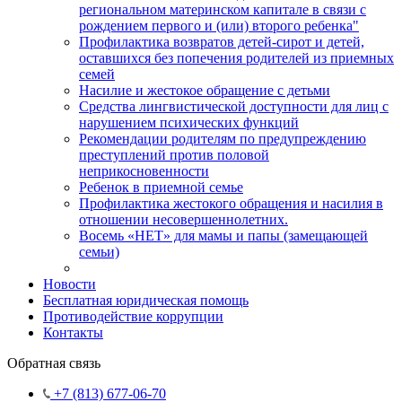
региональном материнском капитале в связи с
рождением первого и (или) второго ребенка"
Профилактика возвратов детей-сирот и детей,
оставшихся без попечения родителей из приемных
семей
Насилие и жестокое обращение с детьми
Средства лингвистической доступности для лиц с
нарушением психических функций
Рекомендации родителям по предупреждению
преступлений против половой
неприкосновенности
Ребенок в приемной семье
Профилактика жестокого обращения и насилия в
отношении несовершеннолетних.
Восемь «НЕТ» для мамы и папы (замещающей
семьи)
Новости
Бесплатная юридическая помощь
Противодействие коррупции
Контакты
Обратная связь
+7 (813) 677-06-70