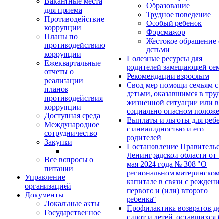
Вакантные места
Образование
для приема
Трудное поведение
Противодействие
Особый ребенок
коррупции
Форсмажор
Планы по
Жестокое обращение 
противодействию
детьми
коррупции
Полезные ресурсы для
Ежеквартальные
родителей замещающей се
отчеты о
Рекомендации взрослым
реализации
Свод мер помощи семьям с
планов
детьми, оказавшимся в тру
противодействия
жизненной ситуации или в
коррупции
социально опасном полож
Доступная среда
Выплаты и льготы для реб
Международное
с инвалидностью и его
сотрудничество
родителей
Закупки
Постановление Правительс
Ленинградской области от 
Все вопросы о
мая 2024 года № 308 "О
питании
региональном материнско
Управление
капитале в связи с рожден
организацией
первого и (или) второго
Документы
ребенка"
Локальные акты
Профилактика возвратов д
Государственное
сирот и детей, оставшихся 