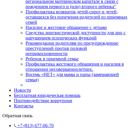
региональном материнском капитале в связи с
рождением первого и (или) второго ребенка"
Профилактика возвратов детей-сирот и детей,
оставшихся без попечения родителей из приемных
семей
Насилие и жестокое обращение с детьми
Средства лингвистической доступности для лиц с
нарушением психических функций
Рекомендации родителям по предупреждению
преступлений против половой
неприкосновенности
Ребенок в приемной семье
Профилактика жестокого обращения и насилия в
отношении несовершеннолетних.
Восемь «НЕТ» для мамы и папы (замещающей
семьи)
Новости
Бесплатная юридическая помощь
Противодействие коррупции
Контакты
Обратная связь
+7 (813) 677-06-70