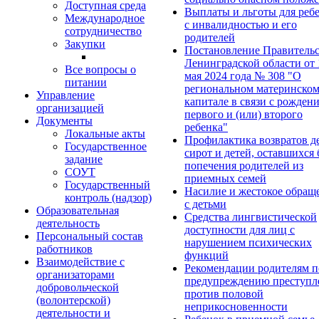
Доступная среда
Выплаты и льготы для реб
Международное
с инвалидностью и его
сотрудничество
родителей
Закупки
Постановление Правительс
Ленинградской области от 
Все вопросы о
мая 2024 года № 308 "О
питании
региональном материнско
Управление
капитале в связи с рожден
организацией
первого и (или) второго
Документы
ребенка"
Локальные акты
Профилактика возвратов д
Государственное
сирот и детей, оставшихся 
задание
попечения родителей из
СОУТ
приемных семей
Государственный
Насилие и жестокое обращ
контроль (надзор)
с детьми
Образовательная
Средства лингвистической
деятельность
доступности для лиц с
Персональный состав
нарушением психических
работников
функций
Взаимодействие с
Рекомендации родителям п
организаторами
предупреждению преступл
добровольческой
против половой
(волонтерской)
неприкосновенности
деятельности и