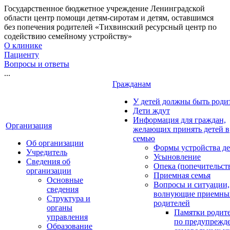
Государственное бюджетное учреждение Ленинградской
области центр помощи детям-сиротам и детям, оставшимся
без попечения родителей «Тихвинский ресурсный центр по
содействию семейному устройству»
О клинике
Пациенту
Вопросы и ответы
...
Гражданам
У детей должны быть роди
Дети ждут
Информация для граждан,
Организация
желающих принять детей в
семью
Об организации
Формы устройства де
Учредитель
Усыновление
Сведения об
Опека (попечительст
организации
Приемная семья
Основные
Вопросы и ситуации,
сведения
волнующие приемны
Структура и
родителей
органы
Памятки родит
управления
по предупрежд
Образование