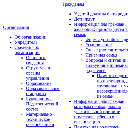
Гражданам
У детей должны быть роди
Дети ждут
Информация для граждан,
Организация
желающих принять детей в
семью
Об организации
Формы устройства де
Учредитель
Усыновление
Сведения об
Опека (попечительст
организации
Приемная семья
Основные
Вопросы и ситуации,
сведения
волнующие приемны
Структура и
родителей
органы
Памятки родит
управления
по предупрежд
Образование
самовольных у
Образовательные
несовершеннол
стандарты
из семьи
Руководство.
Информация для граждан,
Педагогический
которым необходимо по
состав
уважительной причине
Материально-
поместить ребенка в
техническое
организацию
обеспечение и
Памятка для родителей