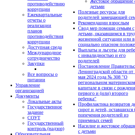
Жестокое обращение 
противодействию
детьми
коррупции
Полезные ресурсы для
Ежеквартальные
родителей замещающей се
отчеты о
Рекомендации взрослым
реализации
Свод мер помощи семьям с
планов
детьми, оказавшимся в тру
противодействия
жизненной ситуации или в
коррупции
социально опасном полож
Доступная среда
Выплаты и льготы для реб
Международное
с инвалидностью и его
сотрудничество
родителей
Закупки
Постановление Правительс
Ленинградской области от 
Все вопросы о
мая 2024 года № 308 "О
питании
региональном материнско
Управление
капитале в связи с рожден
организацией
первого и (или) второго
Документы
ребенка"
Локальные акты
Профилактика возвратов д
Государственное
сирот и детей, оставшихся 
задание
попечения родителей из
СОУТ
приемных семей
Государственный
Насилие и жестокое обращ
контроль (надзор)
с детьми
Образовательная