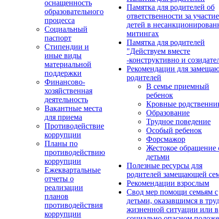
оснащенность
Памятка для родителей об
образовательного
ответственности за участие
процесса
детей в несанкционирова
Социальный
митингах
паспорт
Памятка для родителей
Стипендии и
"Действуем вместе
иные виды
-конструктивно и созидате
материальной
Рекомендации для замеща
поддержки
родителей
Финансово-
В семье приемный
хозяйственная
ребенок
деятельность
Кровные родственни
Вакантные места
Образование
для приема
Трудное поведение
Противодействие
Особый ребенок
коррупции
Форсмажор
Планы по
Жестокое обращение 
противодействию
детьми
коррупции
Полезные ресурсы для
Ежеквартальные
родителей замещающей се
отчеты о
Рекомендации взрослым
реализации
Свод мер помощи семьям с
планов
детьми, оказавшимся в тру
противодействия
жизненной ситуации или в
коррупции
социально опасном полож