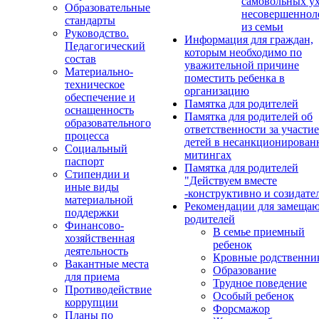
самовольных у
Образовательные
несовершеннол
стандарты
из семьи
Руководство.
Информация для граждан,
Педагогический
которым необходимо по
состав
уважительной причине
Материально-
поместить ребенка в
техническое
организацию
обеспечение и
Памятка для родителей
оснащенность
Памятка для родителей об
образовательного
ответственности за участие
процесса
детей в несанкционирова
Социальный
митингах
паспорт
Памятка для родителей
Стипендии и
"Действуем вместе
иные виды
-конструктивно и созидате
материальной
Рекомендации для замеща
поддержки
родителей
Финансово-
В семье приемный
хозяйственная
ребенок
деятельность
Кровные родственни
Вакантные места
Образование
для приема
Трудное поведение
Противодействие
Особый ребенок
коррупции
Форсмажор
Планы по