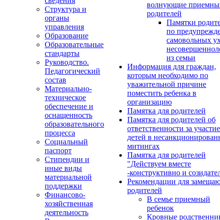
сведения
волнующие приемны
Структура и
родителей
органы
Памятки родит
управления
по предупрежд
Образование
самовольных у
Образовательные
несовершеннол
стандарты
из семьи
Руководство.
Информация для граждан,
Педагогический
которым необходимо по
состав
уважительной причине
Материально-
поместить ребенка в
техническое
организацию
обеспечение и
Памятка для родителей
оснащенность
Памятка для родителей об
образовательного
ответственности за участие
процесса
детей в несанкционирова
Социальный
митингах
паспорт
Памятка для родителей
Стипендии и
"Действуем вместе
иные виды
-конструктивно и созидате
материальной
Рекомендации для замеща
поддержки
родителей
Финансово-
В семье приемный
хозяйственная
ребенок
деятельность
Кровные родственни