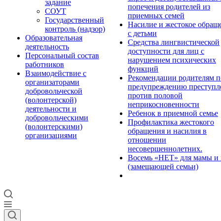
задание
попечения родителей из
СОУТ
приемных семей
Государственный
Насилие и жестокое обращ
контроль (надзор)
с детьми
Образовательная
Средства лингвистической
деятельность
доступности для лиц с
Персональный состав
нарушением психических
работников
функций
Взаимодействие с
Рекомендации родителям п
организаторами
предупреждению преступл
добровольческой
против половой
(волонтерской)
неприкосновенности
деятельности и
Ребенок в приемной семье
добровольческими
Профилактика жестокого
(волонтерскими)
обращения и насилия в
организациями
отношении
несовершеннолетних.
Восемь «НЕТ» для мамы и
(замещающей семьи)