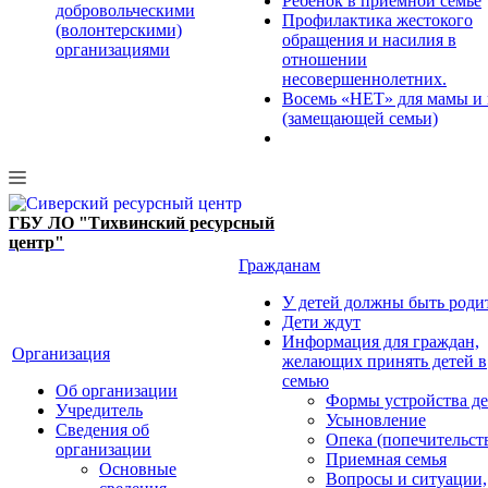
Ребенок в приемной семье
добровольческими
Профилактика жестокого
(волонтерскими)
обращения и насилия в
организациями
отношении
несовершеннолетних.
Восемь «НЕТ» для мамы и
(замещающей семьи)
ГБУ ЛО "Тихвинский ресурсный
центр"
Гражданам
У детей должны быть роди
Дети ждут
Информация для граждан,
Организация
желающих принять детей в
семью
Об организации
Формы устройства де
Учредитель
Усыновление
Сведения об
Опека (попечительст
организации
Приемная семья
Основные
Вопросы и ситуации,