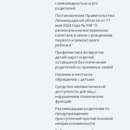
с инвалидностью и его
родителей
Постановление Правительства
Ленинградской области от 17
мая 2024 года № 308 "О
региональном материнском
капитале в связи с рождением
первого и (или) второго
ребенка"
Профилактика возвратов
детей-сирот и детей,
оставшихся без попечения
родителей из приемных семей
Насилие и жестокое
обращение с детьми
Средства лингвистической
доступности для лиц с
нарушением психических
функций
Рекомендации родителям по
предупреждению
преступлений против половой
неприкосновенности