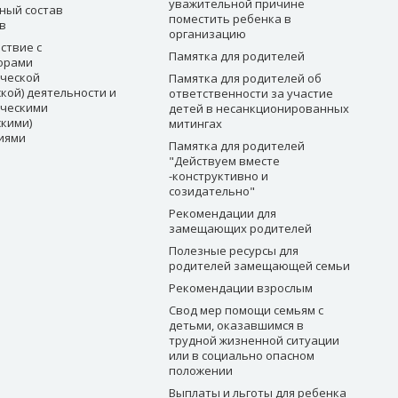
уважительной причине
ный состав
поместить ребенка в
в
организацию
ствие с
Памятка для родителей
орами
ческой
Памятка для родителей об
кой) деятельности и
ответственности за участие
ческими
детей в несанкционированных
скими)
митингах
иями
Памятка для родителей
"Действуем вместе
-конструктивно и
созидательно"
Рекомендации для
замещающих родителей
Полезные ресурсы для
родителей замещающей семьи
Рекомендации взрослым
Свод мер помощи семьям с
детьми, оказавшимся в
трудной жизненной ситуации
или в социально опасном
положении
Выплаты и льготы для ребенка