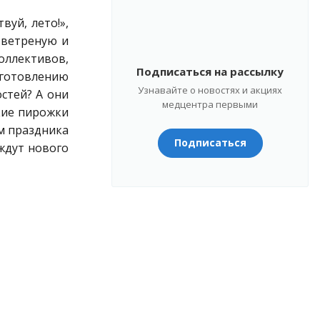
уй, лето!»,
 ветреную и
оллективов,
Подписаться на рассылку
зготовлению
Узнавайте о новостях и акциях
остей? А они
медцентра первыми
дкие пирожки
м праздника
Подписаться
ждут нового