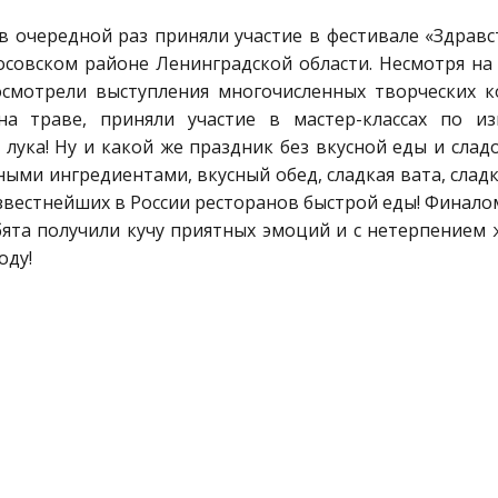
очередной раз приняли участие в фестивале «Здравств
совском районе Ленинградской области. Несмотря на
осмотрели выступления многочисленных творческих к
на траве, приняли участие в мастер-классах по и
лука! Ну и какой же праздник без вкусной еды и слад
ными ингредиентами, вкусный обед, сладкая вата, сла
звестнейших в России ресторанов быстрой еды! Финало
бята получили кучу приятных эмоций и с нетерпением 
оду!