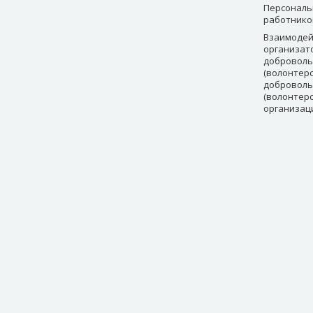
Персональ
работнико
Взаимодей
организат
доброволь
(волонтерс
доброволь
(волонтер
организац