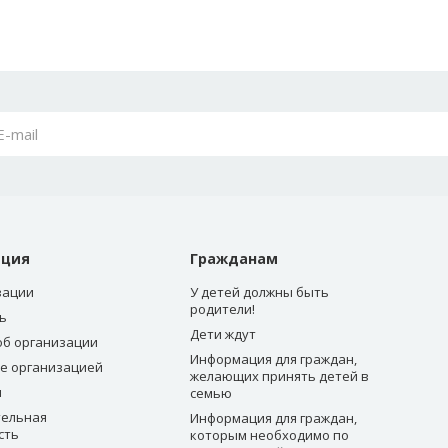
ация
Гражданам
зации
У детей должны быть
родители!
ь
Дети ждут
об организации
Информация для граждан,
е организацией
желающих принять детей в
ы
семью
ельная
Информация для граждан,
сть
которым необходимо по