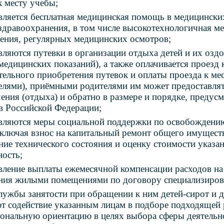
к месту учебы;
вляется бесплатная медицинская помощь в медицински
здравоохранения, в том числе высокотехнологичная м
ения, регулярных медицинских осмотров;
вляются путевки в организации отдыха детей и их озд
медицинских показаний), а также оплачивается проезд к
тельного приобретения путевок и оплаты проезда к ме
елями), приёмными родителями им может предоставлят
чения (отдыха) и обратно в размере и порядке, пред
в Российской Федерации;
вляются меры социальной поддержки по освобождению
включая взнос на капитальный ремонт общего имуществ
ние технического состояния и оценку стоимости указа
ность;
вление выплаты ежемесячной компенсации расходов н
ния жилыми помещениями по договору специализиров
лужбы занятости при обращении к ним детей-сирот и д
т содействие указанным лицам в подборе подходящей 
ональную ориентацию в целях выбора сферы деятельно