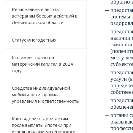
обратно 
Региональные льготы
предоста
ветеранам боевых действий в
системы 
Ленинградской области
оздоровл
предоста
наличии 
Статус многодетных
самостоя
(попечит
Кто имеет право на
месту ле
материнский капитал в 2024
субъекто
году
предоста
услуги (
определе
Средства индивидуальной
собствен
мобильности: правила
предоста
управления и ответственность
обеспече
органы с
Как выделить доли детям
оказываю
после выплаты ипотеки при
професси
использовании материнского