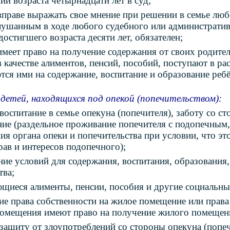
ии возраста четырнадцати лет в суд;
вправе выражать свое мнение при решении в семье любо
лушанным в ходе любого судебного или административ
достигшего возраста десяти лет, обязателен;
имеет право на получение содержания от своих родит
в качестве алиментов, пенсий, пособий, поступают в р
тся ими на содержание, воспитание и образование ребё
детей, находящихся под опекой (попечительством):
 воспитание в семье опекуна (попечителя), заботу со с
ие (раздельное проживание попечителя с подопечным, 
ия органа опеки и попечительства при условии, что эт
рав и интересов подопечного);
ние условий для содержания, воспитания, образования,
тва;
щиеся алименты, пенсии, пособия и другие социальны
ие права собственности на жилое помещение или прав
омещения имеют право на получение жилого помещени
 защиту от злоупотреблений со стороны опекуна (попеч