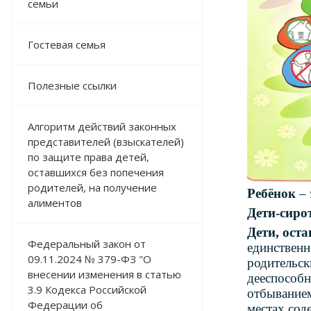
семьи
Гостевая семья
Полезные ссылки
Алгоритм действий законных
представителей (взыскателей)
по защите права детей,
оставшихся без попечения
родителей, на получение
Ребёнок
– 
алиментов
Дети-сиро
Дети, ост
Федеральный закон от
единственн
09.11.2024 № 379-ФЗ "О
родительск
внесении изменения в статью
дееспособн
3.9 Кодекса Российской
отбыванием
Федерации об
местах сод