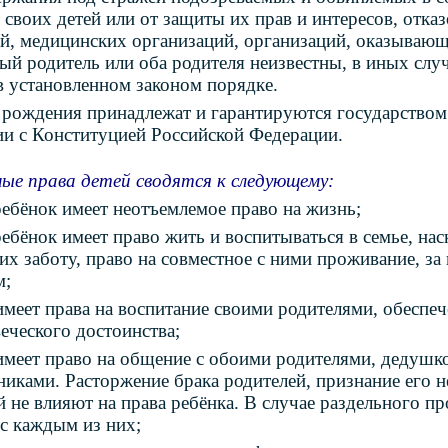
 своих детей или от защиты их прав и интересов, отка
й, медицинских организаций, организаций, оказывающи
ый родитель или оба родителя неизвестны, в иных слу
в установленном законом порядке.
 рождения принадлежат и гарантируются государством 
ии с Конституцией Российской Федерации.
ые права детей сводятся к следующему:
ебёнок имеет неотъемлемое право на жизнь;
ебёнок имеет право жить и воспитываться в семье, нас
 их заботу, право на совместное с ними проживание, за
м;
имеет права на воспитание своими родителями, обеспеч
веческого достоинства;
имеет право на общение с обоими родителями, дедушко
никами. Расторжение брака родителей, признание его 
й не влияют на права ребёнка. В случае раздельного п
с каждым из них;