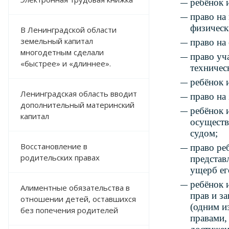
ребёнок 
право на
физическ
В Ленинградской области
земельный капитал
право на
многодетным сделали
право уч
«быстрее» и «длиннее».
техничес
ребёнок 
Ленинградская область вводит
право на
дополнительный материнский
ребёнок 
капитал
осуществ
судом;
Восстановление в
право ре
родительских правах
представ
ущерб ег
ребёнок 
Алиментные обязательства в
прав и з
отношении детей, оставшихся
(одним и
без попечения родителей
правами,