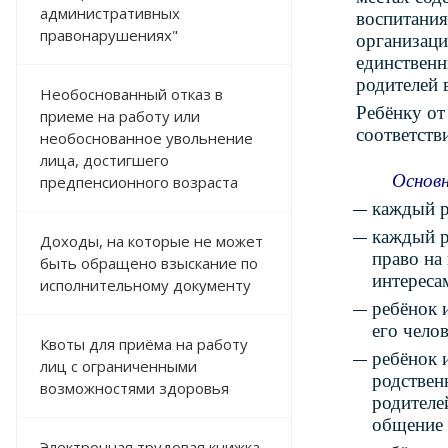
административных
воспитания
правонарушениях"
организаци
единственн
родителей 
Необоснованный отказ в
Ребёнку от
приеме на работу или
соответств
необоснованное увольнение
лица, достигшего
Основн
предпенсионного возраста
каждый р
каждый р
Доходы, на которые не может
право на
быть обращено взыскание по
интереса
исполнительному документу
ребёнок 
его чело
Квоты для приёма на работу
ребёнок 
лиц с ограниченными
родствен
возможностями здоровья
родителе
общение 
Электронная трудовая книжка