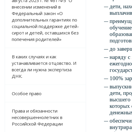
августа 2023 г. № 461-ФЗ “О
дети, на
внесении изменений в
выплачив
Федеральный закон «О
дополнительных гарантиях по
преимуще
социальной поддержке детей-
обучение
сирот и детей, оставшихся без
образова
попечения родителей»
подготов
до завер
В каких случаях и как
наряду с
устанавливается отцовство. И
ежегодно
всегда ли нужна экспертиза
государс
ДНК.
100% зар
выпускни
дети, пр
Особое право
высшего 
которых 
Права и обязанности
денежным
несовершеннолетних в
обеспечи
Российской Федерации
внутрира