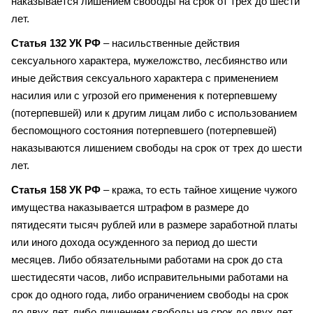
наказывается лишением свободы на срок от трех до шести
лет.
Статья 132 УК РФ
– насильственные действия
сексуального характера, мужеложство, лесбиянство или
иные действия сексуального характера с применением
насилия или с угрозой его применения к потерпевшему
(потерпевшей) или к другим лицам либо с использованием
беспомощного состояния потерпевшего (потерпевшей)
наказываются лишением свободы на срок от трех до шести
лет.
Статья 158 УК РФ
– кража, то есть тайное хищение чужого
имущества наказывается штрафом в размере до
пятидесяти тысяч рублей или в размере заработной платы
или иного дохода осужденного за период до шести
месяцев. Либо обязательными работами на срок до ста
шестидесяти часов, либо исправительными работами на
срок до одного года, либо ограничением свободы на срок
до двух лет, либо лишением свободы на срок до двух лет.